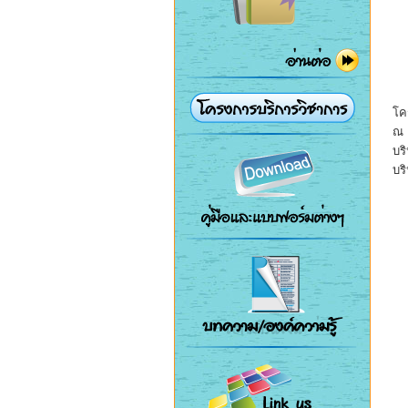
โค
ณ
บร
บร